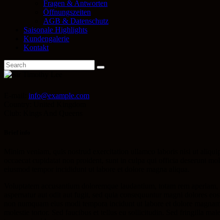
Fragen & Antworten
Öffnungszeiten
AGB & Datenschutz
Saisonale Highlights
Kundengalerie
Kontakt
E-mail:
info@example.com
Country:
United Kingdom
Club:
Kings And Queens
Brief info
Minim veniam, quis nostrud exercitation ullamco laboris nisi ut aliquip
occaecat cupidatat non proident, sunt in culpa qui officia deserunt moll
eiusmod tempor incididunt ut labore et dolore magna aliqua.
Voluptatem accusantium doloremque laudantium, totam rem aperiam, eaqu
aspernatur aut odit aut fugit, sed quia consequuntur magni dolores eos
non numquam eius modi tempora incidunt ut labore et dolore magnam 
molestie tortor. Sed faucibus et tellus eu sollicitudin. Sed fringilla