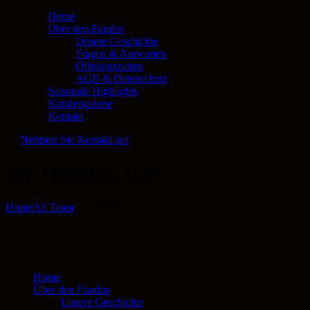
Home
Über den Fundus
Unsere Geschichte
Fragen & Antworten
Öffnungszeiten
AGB & Datenschutz
Saisonale Highlights
Kundengalerie
Kontakt
Nehmen Sie Kontakt auf
Sir Timothy Lee
Home
All Team
...
Sir Timothy Lee
Home
Über den Fundus
Unsere Geschichte