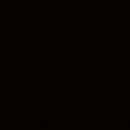
 ex ea commodo consequat. Duis aute irure dolor in reprehenderit in volu
it anim id est laborum. Sed ut perspiciatis unde omnis iste natus error s
e ipsa quae ab illo inventore veritatis et quasi architecto beatae vit
 qui ratione voluptatem sequi nesciunt. Neque porro quisquam est, qui do
aliquam quaerat voluptatem. Aliquam bibendum lacus quis nulla digni
 malesuada luctus. Neque porro quisquam est, qui dolorem ipsum quiaolor 