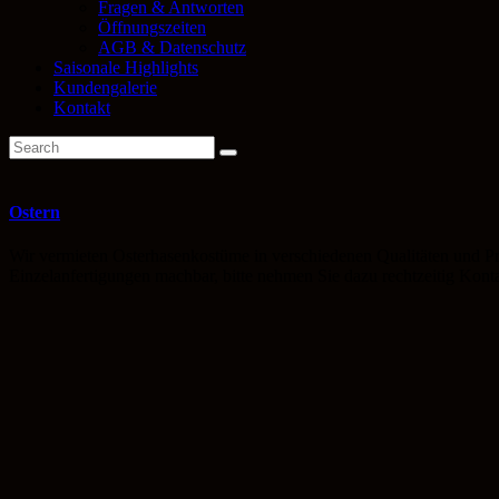
Fragen & Antworten
Öffnungszeiten
AGB & Datenschutz
Saisonale Highlights
Kundengalerie
Kontakt
Ostern
Wir vermieten Osterhasenkostüme in verschiedenen Qualitäten und Pre
Einzelanfertigungen machbar, bitte nehmen Sie dazu rechtzeitig Konta