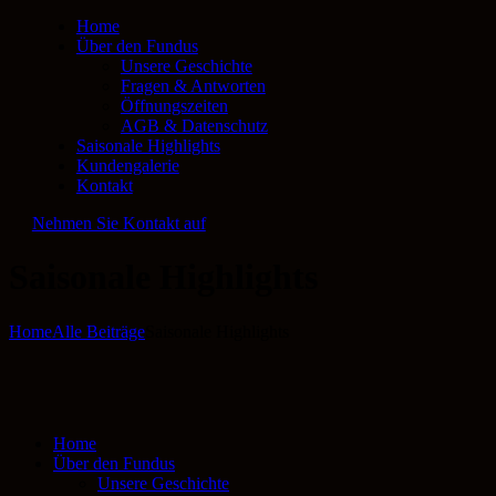
Home
Über den Fundus
Unsere Geschichte
Fragen & Antworten
Öffnungszeiten
AGB & Datenschutz
Saisonale Highlights
Kundengalerie
Kontakt
Nehmen Sie Kontakt auf
Saisonale Highlights
Home
Alle Beiträge
Saisonale Highlights
Home
Über den Fundus
Unsere Geschichte