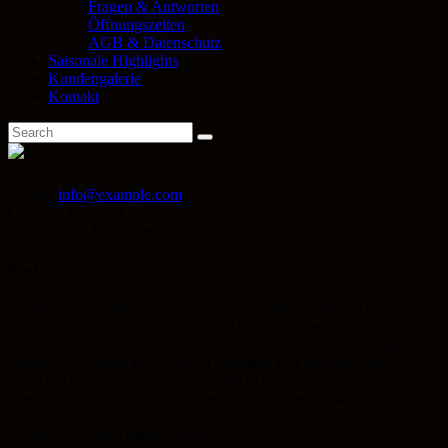
Fragen & Antworten
Öffnungszeiten
AGB & Datenschutz
Saisonale Highlights
Kundengalerie
Kontakt
E-mail:
info@example.com
Country:
United Kingdom
Club:
Kings And Queens
Brief info
Minim veniam, quis nostrud exercitation ullamco laboris nisi ut
aliquip ex ea commodo consequat. Duis aute irure dolor in
reprehenderit in voluptate velit esse cillum dolore eu fugiat nulla
pariatur. Excepteur sint occaecat cupidatat non proident, sunt in
culpa qui officia deserunt mollit anim id est laborum. Sed ut
perspiciatis unde omnis iste natus error sit. Lorem ipsum dolor sit
amet, consectetur adipisicing elit, sed do eiusmod tempor incididunt
ut labore et dolore magna aliqua.