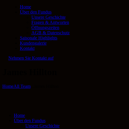
Home
Über den Fundus
Unsere Geschichte
Fragen & Antworten
Öffnungszeiten
AGB & Datenschutz
Saisonale Highlights
Kundengalerie
Kontakt
Nehmen Sie Kontakt auf
James Hillton
Home
All Team
...
James Hillton
Home
Über den Fundus
Unsere Geschichte