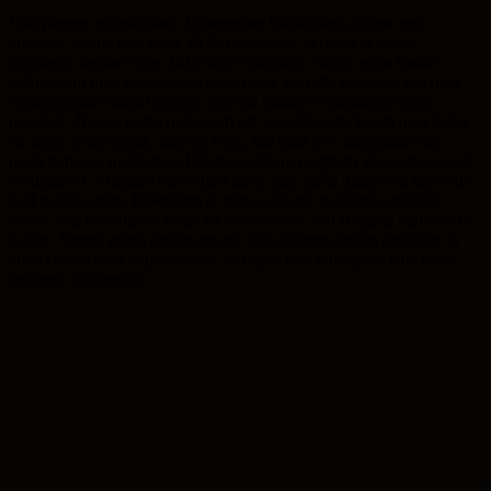
Voluptatem accusantium doloremque laudantium, totam rem
aperiam, eaque ipsa quae ab illo inventore veritatis et quasi
architecto beatae vitae dicta sunt explicabo. Nemo enim ipsam
voluptatem quia voluptas sit aspernatur aut odit aut fugit, sed quia
consequuntur magni dolores eos qui ratione voluptatem sequi
nesciunt. Neque porro quisquam est, qui dolorem ipsum quia dolor
sit amet, consectetur, adipisci velit, sed quia non numquam eius
modi tempora incidunt ut labore et dolore magnam aliquam quaerat
voluptatem. Aliquam bibendum lacus quis nulla dignissim faucibus.
Sed mauris enim, bibendum at purus aliquet, maximus molestie
tortor. Sed faucibus et tellus eu sollicitudin. Sed fringilla malesuada
luctus. Neque porro quisquam est, qui dolorem ipsum quiaolor sit
amet consectetur adipisci velit. sed quia non numquam eius modi
tempora incidunt ut.