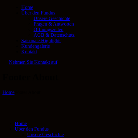
Home
Über den Fundus
Unsere Geschichte
Fragen & Antworten
Öffnungszeiten
AGB & Datenschutz
Saisonale Highlights
Kundengalerie
Kontakt
Nehmen Sie Kontakt auf
Footer About
Home
Footer About
Home
Über den Fundus
Unsere Geschichte